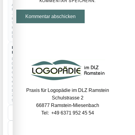
KOMMENTAR SPEICHERN.
Anonyme
Reichweitenmessung
–
Kommentar abschicken
kein
Tracking,
keine
personenbezogenen
Daten.
Externe
Dienste
Drittanbieter
(z.
B.
Google)
werden
erst
nach
Praxis für Logopädie im DLZ Ramstein
Ihrer
Zustimmung
Schulstrasse 2
geladen.
66877 Ramstein-Miesenbach
Nur
Tel: +49 6371 952 45 54
notwendige
Auswahl
speichern