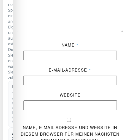
notwendige
Speicherung,
eine
anonyme
Eigenstatistik
und
ausgewählte
externe
NAME
*
Dienste.
Sie
entscheiden,
was
E-MAIL-ADRESSE
*
Sie
zulassen.
Notwendig
IMMER AKTIV
Technisch
WEBSITE
erforderlich
für
den
Betrieb
der
Website.
NAME, E-MAIL-ADRESSE UND WEBSITE IN
Anonyme
DIESEM BROWSER FÜR MEINEN NÄCHSTEN
COOKIELOS
Statistik