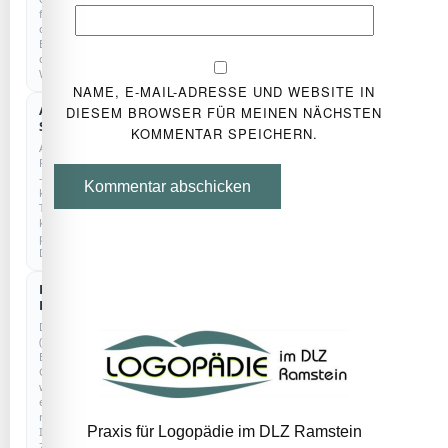
für
den
Betrieb
der
Website.
NAME, E-MAIL-ADRESSE UND WEBSITE IN
Anonyme
DIESEM BROWSER FÜR MEINEN NÄCHSTEN
COOKIELOS
Statistik
KOMMENTAR SPEICHERN.
Anonyme
Reichweitenmessung
–
Kommentar abschicken
kein
Tracking,
keine
personenbezogenen
Daten.
Externe
Dienste
Drittanbieter
(z.
B.
Google)
werden
erst
nach
Praxis für Logopädie im DLZ Ramstein
Ihrer
Zustimmung