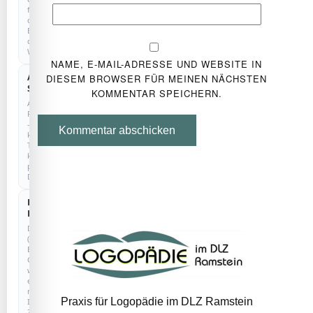
für
den
Betrieb
der
Website.
NAME, E-MAIL-ADRESSE UND WEBSITE IN
Anonyme
DIESEM BROWSER FÜR MEINEN NÄCHSTEN
COOKIELOS
Statistik
KOMMENTAR SPEICHERN.
Anonyme
Reichweitenmessung
–
Kommentar abschicken
kein
Tracking,
keine
personenbezogenen
Daten.
Externe
Dienste
Drittanbieter
(z.
B.
Google)
werden
erst
nach
Praxis für Logopädie im DLZ Ramstein
Ihrer
Zustimmung