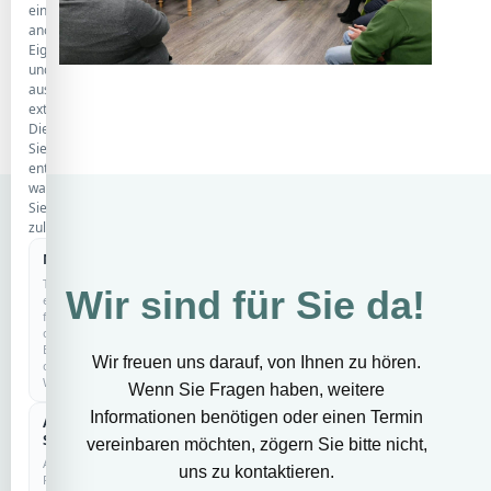
eine
anonyme
Eigenstatistik
und
ausgewählte
externe
Dienste.
Sie
entscheiden,
was
Sie
zulassen.
Notwendig
IMMER AKTIV
Technisch
Wir sind für Sie da!
erforderlich
für
den
Betrieb
Wir freuen uns darauf, von Ihnen zu hören.
der
Website.
Wenn Sie Fragen haben, weitere
Informationen benötigen oder einen Termin
Anonyme
COOKIELOS
Statistik
vereinbaren möchten, zögern Sie bitte nicht,
Anonyme
uns zu kontaktieren.
Reichweitenmessung