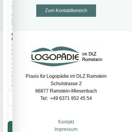
–
kein
Tracking,
Zum Kontaktbereich
keine
personenbezogenen
Daten.
Externe
Dienste
Drittanbieter
(z.
B.
Google)
werden
erst
nach
Praxis für Logopädie im DLZ Ramstein
Ihrer
Zustimmung
Schulstrasse 2
geladen.
66877 Ramstein-Miesenbach
Nur
Tel: +49 6371 952 45 54
notwendige
Auswahl
speichern
Kontakt
Alle
Impressum
akzeptieren