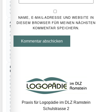
den
Betrieb
der
Website.
NAME, E-MAIL-ADRESSE UND WEBSITE IN
Anonyme
DIESEM BROWSER FÜR MEINEN NÄCHSTEN
COOKIELOS
Statistik
KOMMENTAR SPEICHERN.
Anonyme
Reichweitenmessung
–
Kommentar abschicken
kein
Tracking,
keine
personenbezogenen
Daten.
Externe
Dienste
Drittanbieter
(z.
B.
Google)
werden
erst
nach
Praxis für Logopädie im DLZ Ramstein
Ihrer
Zustimmung
Schulstrasse 2
geladen.