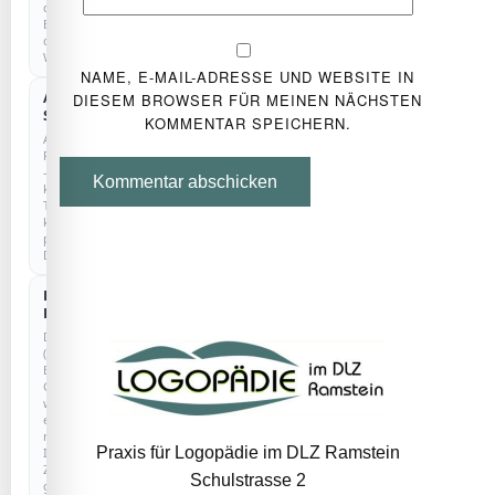
den
Betrieb
der
Website.
NAME, E-MAIL-ADRESSE UND WEBSITE IN
Anonyme
DIESEM BROWSER FÜR MEINEN NÄCHSTEN
COOKIELOS
Statistik
KOMMENTAR SPEICHERN.
Anonyme
Reichweitenmessung
–
Kommentar abschicken
kein
Tracking,
keine
personenbezogenen
Daten.
Externe
Dienste
Drittanbieter
(z.
B.
Google)
werden
erst
nach
Praxis für Logopädie im DLZ Ramstein
Ihrer
Zustimmung
Schulstrasse 2
geladen.